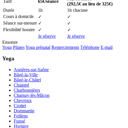
Tarif
65€/séance
(292,5€ au lieu de 325€)
Durée
1h
1h chacune
Cours à domicile
✓
✓
Séance sur-mesure
✓
✓
Flexibilité horaire
✓
✓
Je réserve
Je réserve
Ensonze
Yoga
Pilates
Yoga prénatal
Remerciements
Téléphone
E-mail
Yoga
Asnières-sur-Saône
Bâgé-la-Ville
Bâgé-le-Châtel
Chaintré
Charbonnières
Charnay-lès-Mâcon
Chevroux
Crottet
Dommartin
Feillens
Fuissé
Hurigny