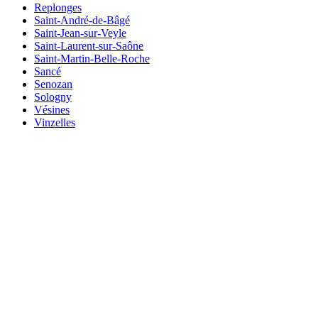
Replonges
Saint-André-de-Bâgé
Saint-Jean-sur-Veyle
Saint-Laurent-sur-Saône
Saint-Martin-Belle-Roche
Sancé
Senozan
Sologny
Vésines
Vinzelles