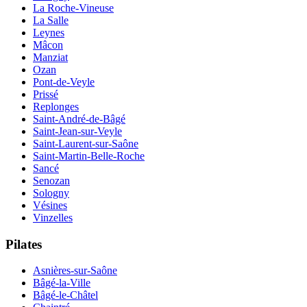
La Roche-Vineuse
La Salle
Leynes
Mâcon
Manziat
Ozan
Pont-de-Veyle
Prissé
Replonges
Saint-André-de-Bâgé
Saint-Jean-sur-Veyle
Saint-Laurent-sur-Saône
Saint-Martin-Belle-Roche
Sancé
Senozan
Sologny
Vésines
Vinzelles
Pilates
Asnières-sur-Saône
Bâgé-la-Ville
Bâgé-le-Châtel