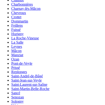
Chaintré
Charbonnières
Charnay-lès-Mâcon
Chevroux
Crottet
Dommartin
Feillens
Fuissé
Hurigny
La Roche-Vineuse
La Salle
Leynes
Mâcon
Manziat
Ozan
Pont-de-Veyle
Prissé
Replonges
Saint-André-de-Bâgé
Saint-Jean-sur-Veyle
Saint-Laurent-sur-Saône
Saint-Martin-Belle-Roche
Sancé
Senozan
Sologny