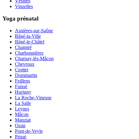
Vésines
Vinzelles
Yoga prénatal
Asnières-sur-Saône
Bâgé-la-Ville
Bâgé-le-Châtel
Chaintré
Charbonnières
Charnay-lès-Mâcon
Chevroux
Crottet
Dommartin
Feillens
Fuissé
Hurigny
La Roche-Vineuse
La Salle
Leynes
Mâcon
Manziat
Ozan
Pont-de-Veyle
Prissé