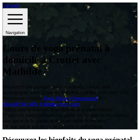
Ensonze
Navigation
Cours de yoga prénatal à
domicile à Crottet avec
Mathilde
Découvrez une pratique douce et adaptée, conçue pour
accompagner votre grossesse et renforcer le lien avec votre bébé.
Professeure certifiée
Yoga Alliance International
✓
Regarder la vidéo
Je réserve mon cours
“Merci pour ta douceur, ta gentillesse et ta bienveillance.”
“J'apprécie particulièrement la qualité englobante de tes séances,
sans parler de la finesse et de la précision de tes mots.”
“Je suis fan de ton approche créative et authentique.”
Découvrez les bienfaits du yoga prénatal