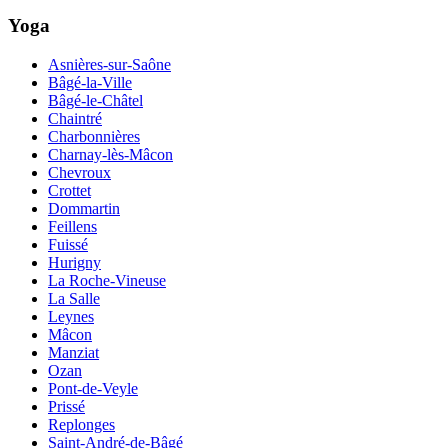
Yoga
Asnières-sur-Saône
Bâgé-la-Ville
Bâgé-le-Châtel
Chaintré
Charbonnières
Charnay-lès-Mâcon
Chevroux
Crottet
Dommartin
Feillens
Fuissé
Hurigny
La Roche-Vineuse
La Salle
Leynes
Mâcon
Manziat
Ozan
Pont-de-Veyle
Prissé
Replonges
Saint-André-de-Bâgé