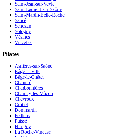
Saint-Jean-sur-Veyle
Saint-Laurent-sur-Saône
Saint-Martin-Belle-Roche
Sancé
Senozan
Sologny
Vésines
Vinzelles
Pilates
Asnières-sur-Saône
Bâgé-la-Ville
Bâgé-le-Châtel
Chaintré
Charbonnières
Charnay-lès-Mâcon
Chevroux
Crottet
Dommartin
Feillens
Fuissé
Hurigny
La Roche-Vineuse