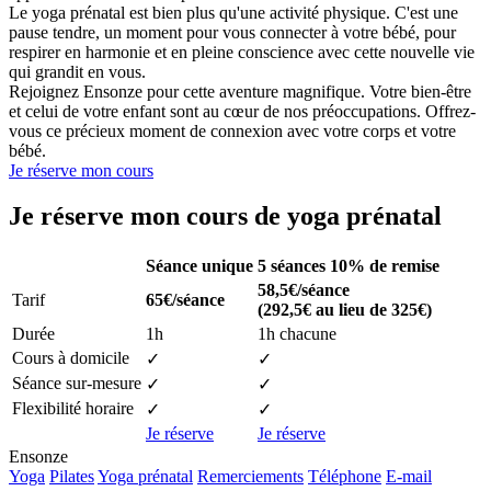
Le yoga prénatal est bien plus qu'une activité physique. C'est une
pause tendre, un moment pour vous connecter à votre bébé, pour
respirer en harmonie et en pleine conscience avec cette nouvelle vie
qui grandit en vous.
Rejoignez Ensonze pour cette aventure magnifique. Votre bien-être
et celui de votre enfant sont au cœur de nos préoccupations. Offrez-
vous ce précieux moment de connexion avec votre corps et votre
bébé.
Je réserve mon cours
Je réserve mon cours de yoga prénatal
Séance unique
5 séances
10% de remise
58,5€/séance
Tarif
65€/séance
(292,5€ au lieu de 325€)
Durée
1h
1h chacune
Cours à domicile
✓
✓
Séance sur-mesure
✓
✓
Flexibilité horaire
✓
✓
Je réserve
Je réserve
Ensonze
Yoga
Pilates
Yoga prénatal
Remerciements
Téléphone
E-mail