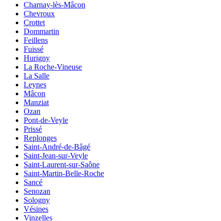
Charnay-lès-Mâcon
Chevroux
Crottet
Dommartin
Feillens
Fuissé
Hurigny
La Roche-Vineuse
La Salle
Leynes
Mâcon
Manziat
Ozan
Pont-de-Veyle
Prissé
Replonges
Saint-André-de-Bâgé
Saint-Jean-sur-Veyle
Saint-Laurent-sur-Saône
Saint-Martin-Belle-Roche
Sancé
Senozan
Sologny
Vésines
Vinzelles