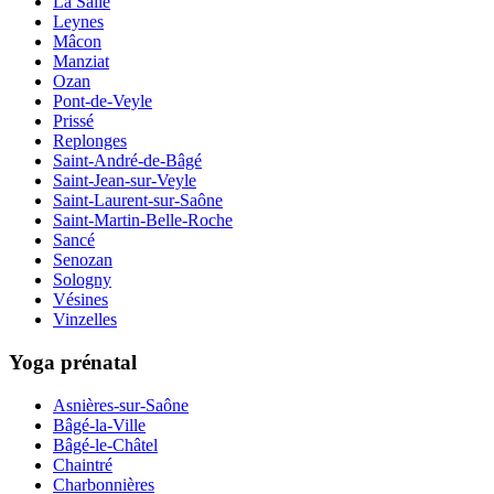
La Salle
Leynes
Mâcon
Manziat
Ozan
Pont-de-Veyle
Prissé
Replonges
Saint-André-de-Bâgé
Saint-Jean-sur-Veyle
Saint-Laurent-sur-Saône
Saint-Martin-Belle-Roche
Sancé
Senozan
Sologny
Vésines
Vinzelles
Yoga prénatal
Asnières-sur-Saône
Bâgé-la-Ville
Bâgé-le-Châtel
Chaintré
Charbonnières