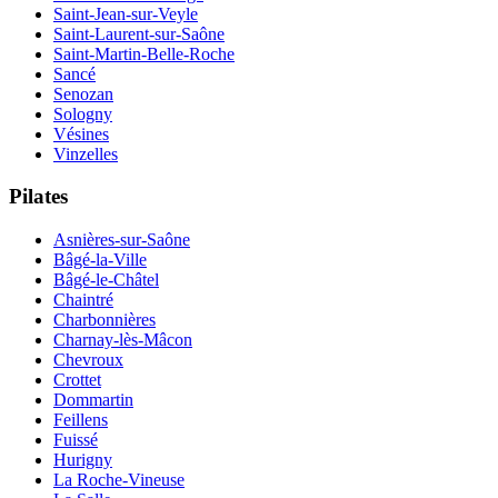
Saint-Jean-sur-Veyle
Saint-Laurent-sur-Saône
Saint-Martin-Belle-Roche
Sancé
Senozan
Sologny
Vésines
Vinzelles
Pilates
Asnières-sur-Saône
Bâgé-la-Ville
Bâgé-le-Châtel
Chaintré
Charbonnières
Charnay-lès-Mâcon
Chevroux
Crottet
Dommartin
Feillens
Fuissé
Hurigny
La Roche-Vineuse