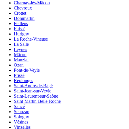
Charnay-lès-Mâcon
Chevroux
Crottet
Dommartin
Feillens
Fuissé
Hurigny
La Roche-Vineuse
La Salle
Leynes
Mâcon
Manziat
Ozan
Pont-de-Veyle
Prissé
Replonges
Saint-André-de-Bâgé
Saint-Jean-sur-Veyle
Saint-Laurent-sur-Saône
Saint-Martin-Belle-Roche
Sancé
Senozan
Sologny
Vésines
Vinzelles