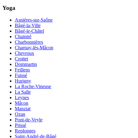
Yoga
Asnières-sur-Saône
Bâgé-la-Ville
Bâgé-le-Châtel
Chaintré
Charbonnières
Charnay-lès-Mâcon
Chevroux
Crottet
Dommartin
Feillens
Fuissé
Hurigny
La Roche-Vineuse
La Salle
Leynes
Mâcon
Manziat
Ozan
Pont-de-Veyle
Prissé
Replonges
Saint-André-de-Bâgé