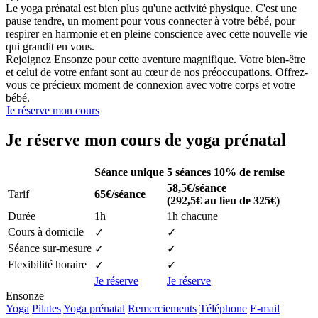
Le yoga prénatal est bien plus qu'une activité physique. C'est une
pause tendre, un moment pour vous connecter à votre bébé, pour
respirer en harmonie et en pleine conscience avec cette nouvelle vie
qui grandit en vous.
Rejoignez Ensonze pour cette aventure magnifique. Votre bien-être
et celui de votre enfant sont au cœur de nos préoccupations. Offrez-
vous ce précieux moment de connexion avec votre corps et votre
bébé.
Je réserve mon cours
Je réserve mon cours de yoga prénatal
Séance unique
5 séances
10% de remise
58,5€/séance
Tarif
65€/séance
(292,5€ au lieu de 325€)
Durée
1h
1h chacune
Cours à domicile
✓
✓
Séance sur-mesure
✓
✓
Flexibilité horaire
✓
✓
Je réserve
Je réserve
Ensonze
Yoga
Pilates
Yoga prénatal
Remerciements
Téléphone
E-mail