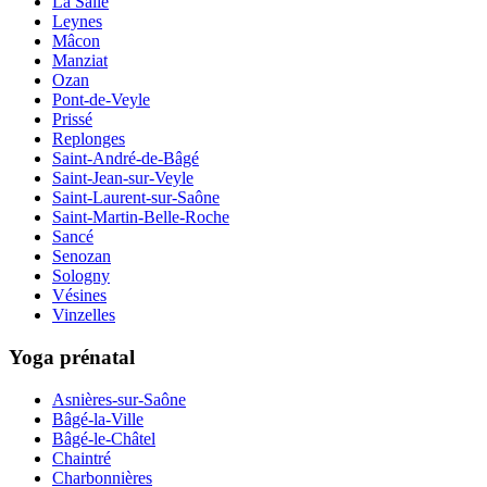
La Salle
Leynes
Mâcon
Manziat
Ozan
Pont-de-Veyle
Prissé
Replonges
Saint-André-de-Bâgé
Saint-Jean-sur-Veyle
Saint-Laurent-sur-Saône
Saint-Martin-Belle-Roche
Sancé
Senozan
Sologny
Vésines
Vinzelles
Yoga prénatal
Asnières-sur-Saône
Bâgé-la-Ville
Bâgé-le-Châtel
Chaintré
Charbonnières