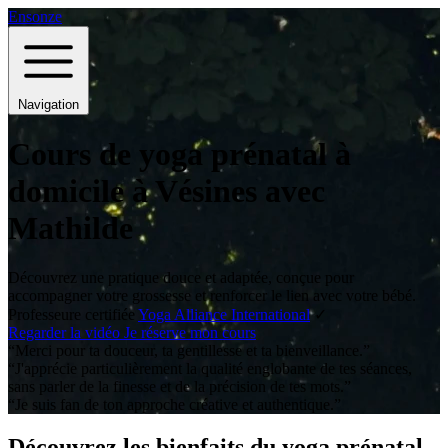
Ensonze
Navigation
Cours de yoga prénatal à
domicile à Vésines avec
Mathilde
Découvrez une pratique douce et adaptée, conçue pour
accompagner votre grossesse et renforcer le lien avec votre bébé.
Professeure certifiée
Yoga Alliance International
✓
Regarder la vidéo
Je réserve mon cours
“Merci pour ta douceur, ta gentillesse et ta bienveillance.”
“J'apprécie particulièrement la qualité englobante de tes séances,
sans parler de la finesse et de la précision de tes mots.”
“Je suis fan de ton approche créative et authentique.”
Découvrez les bienfaits du yoga prénatal